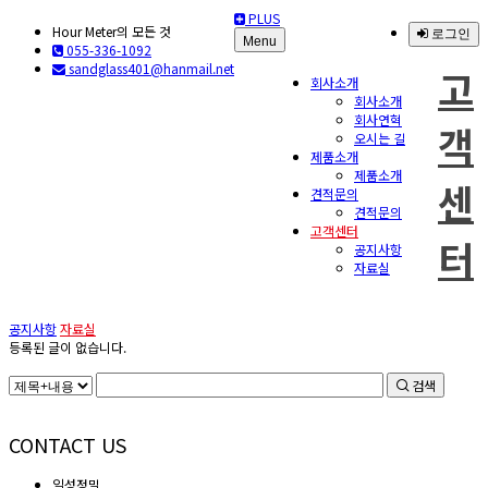
PLUS
Hour Meter의 모든 것
로그인
Menu
055-336-1092
sandglass401@hanmail.net
고
회사소개
회사소개
회사연혁
객
오시는 길
제품소개
제품소개
센
견적문의
견적문의
고객센터
터
공지사항
자료실
공지사항
자료실
등록된 글이 없습니다.
검색
CONTACT US
일성정밀